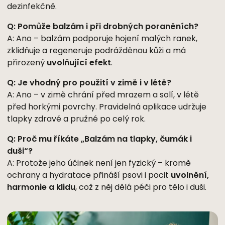
dezinfekčně.
Q: Pomůže balzám i při drobných poraněních?
A: Ano – balzám podporuje hojení malých ranek,
zklidňuje a regeneruje podrážděnou kůži a má
přirozený
uvolňující efekt
.
Q: Je vhodný pro použití v zimě i v létě?
A: Ano – v zimě chrání před mrazem a solí, v létě
před horkými povrchy. Pravidelná aplikace udržuje
tlapky zdravé a pružné po celý rok.
Q: Proč mu říkáte „Balzám na tlapky, čumák i
duši“?
A: Protože jeho účinek není jen fyzický – kromě
ochrany a hydratace přináší psovi i pocit
uvolnění,
harmonie a klidu
, což z něj dělá péči pro tělo i duši.