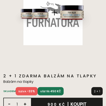
2 + 1 ZDARMA BALZÁM NA TLAPKY
Balzám na tlapky
-33%
450 KČ
2 + 1
SKLADEM
SLEVA
UŠETŘI
-
+
|
KOUPIT
900 KČ