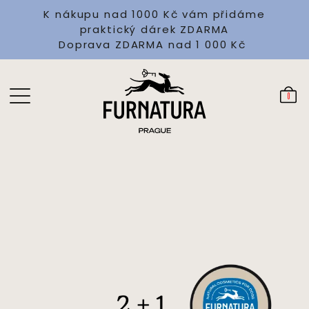
K nákupu nad 1000 Kč vám přidáme
praktický dárek ZDARMA
Doprava ZDARMA nad 1 000 Kč
0
1 350 Kč
Koupit
Skladem
-33%
900 Kč