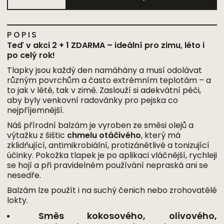
POPIS
Teď v akci 2 + 1 ZDARMA – ideální pro zimu, léto i
po celý rok!
Tlapky jsou každý den namáhány a musí odolávat
různým povrchům a často extrémním teplotám – a
to jak v létě, tak v zimě. Zaslouží si adekvátní péči,
aby byly venkovní radovánky pro pejska co
nejpříjemnější.
Náš přírodní balzám je vyroben ze směsi olejů a
výtažku z šištic
chmelu otáčivého
, který má
zklidňující, antimikrobiální, protizánětlivé a tonizující
účinky. Pokožka tlapek je po aplikaci vláčnější, rychleji
se hojí a při pravidelném používání nepraská ani se
nesedře.
Balzám lze použít i na suchý čenich nebo zrohovatělé
lokty.
Směs kokosového, olivového,