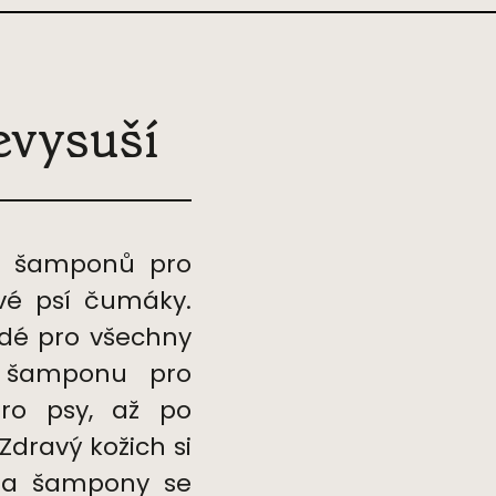
nevysuší
h šamponů pro
ivé psí čumáky.
odé pro všechny
d šamponu pro
pro psy, až po
Zdravý kožich si
ura šampony se