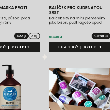
BALÍČEK PRO KUDRNATOU
SRST
stí, působí proti
Balíček šitý na míru plemenům
jí rány
jako bišon, pudl, lagoto apod.
500 g
2 kg
Complex
SKLADEM
 KČ
|
KOUPIT
1 648 KČ
|
KOUPIT