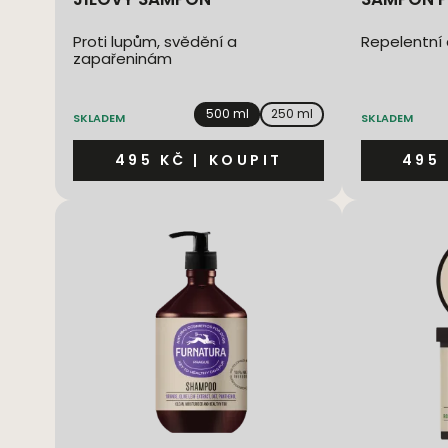
Proti lupům, svědění a
Repelentní 
zapařeninám
500 ml
250 ml
SKLADEM
SKLADEM
495 KČ
|
KOUPIT
495