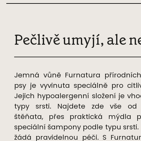
Pečlivě umyjí, ale 
Jemná vůně Furnatura přírodníc
psy je vyvinuta speciálně pro citl
Jejich hypoalergenní složení je vh
typy srsti. Najdete zde vše o
štěňata, přes praktická mýdla 
speciální šampony podle typu srsti. 
žádá pravidelnou péči. S Furnat