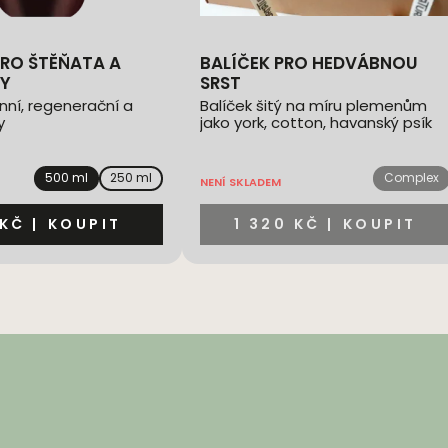
BALÍČEK PRO HEDVÁBNOU
SY
SRST
ní, regenerační a
Balíček šitý na míru plemenům
y
jako york, cotton, havanský psík
apod.
500 ml
250 ml
Complex
NENÍ SKLADEM
 KČ
|
KOUPIT
1 320 KČ
|
KOUPIT