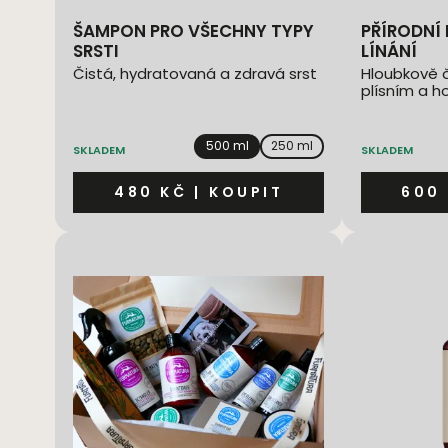
ŠAMPON PRO VŠECHNY TYPY
PŘÍRODNÍ MASKA PROTI
SRSTI
LÍNÁNÍ
Čistá, hydratovaná a zdravá srst
Hloubkově či
plísním a ho
500 ml
250 ml
SKLADEM
SKLADEM
480 KČ
|
KOUPIT
600