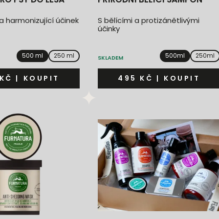
a harmonizující účinek
S bělícími a protizánětlivými
účinky
500 ml
250 ml
500ml
250ml
SKLADEM
 KČ
|
KOUPIT
495 KČ
|
KOUPIT