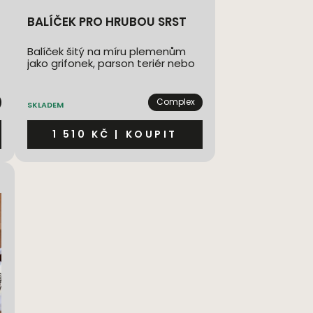
BALÍČEK PRO HRUBOU SRST
Balíček šitý na míru plemenům
jako grifonek, parson teriér nebo
knírač
Complex
SKLADEM
1 510 KČ
|
KOUPIT