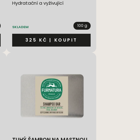
Hydratační a vyživující
100 g
SKLADEM
325 KČ
|
KOUPIT
TUHÝ ŠAMPON NA MASTNOU