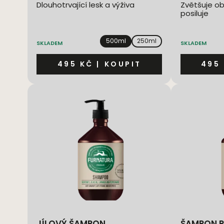
Dlouhotrvající lesk a výživa
Zvětšuje ob
posiluje
500ml
250ml
SKLADEM
SKLADEM
495 KČ
|
KOUPIT
495
JÍLOVÝ ŠAMPON
ŠAMPON P