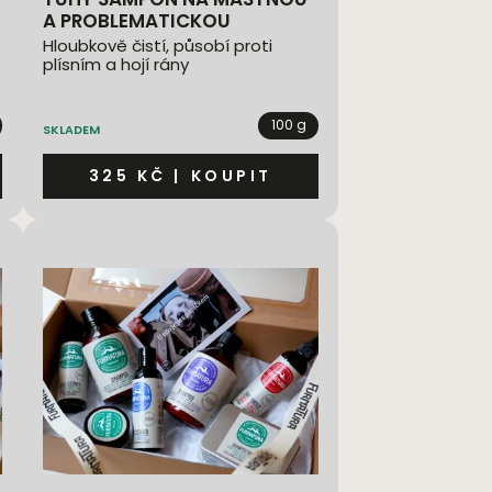
A PROBLEMATICKOU
POKOŽKU
Hloubkově čistí, působí proti
plísním a hojí rány
100 g
SKLADEM
325 KČ
|
KOUPIT