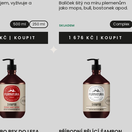
jem, vyživuje a
Balíček šitý na míru plemenům
jako mops, bull, bostonek apod.
500 ml
250 ml
Complex
SKLADEM
 KČ
|
KOUPIT
1 676 KČ
|
KOUPIT
RO PSY DO LESA
PŘÍRODNÍ BĚLÍCÍ ŠAMPON