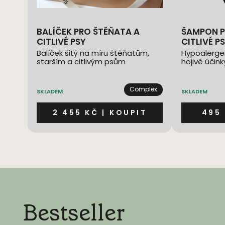
BALÍČEK PRO ŠTĚŇATA A
ŠAMPON PRO ŠTĚŇATA A
CITLIVÉ PSY
CITLIVÉ P
Balíček šitý na míru štěňatům,
Hypoalergen
starším a citlivým psům
hojivé účink
Complex
SKLADEM
SKLADEM
2 455 KČ
|
KOUPIT
495
Bestseller