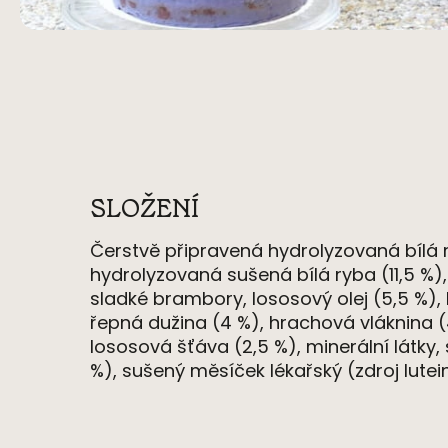
SLOŽENÍ
Čerstvě připraven
á
hydrolyzovan
á
bíl
á
hydrolyzovan
á
sušen
á
bíl
á
ryba (11,5 %)
sladk
é
brambory, lososov
ý olej (5,5 %),
řepn
á
dužina (4 %), hrachov
á
vláknina 
lososov
á šťáva (2,5 %), minerální látky,
%), sušený měsíček l
é
kařský (zdroj lutei