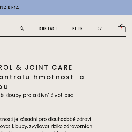
 ZDARMA
-
+
Koupit
1.5kg
10 kg
Skladem
KONTAKT
BLOG
CZ
0
OL & JOINT CARE –
ontrolu hmotnosti a
bů
 klouby pro aktivní život psa
nosti je zásadní pro dlouhodob
é
zdraví
vat klouby, zvyšovat riziko zdravotních