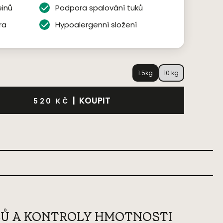
einů
Podpora spalování tuků
ra
Hypoalergenní složení
1.5kg
10 kg
|
KOUPIT
520 KČ
Ů A KONTROLY HMOTNOSTI