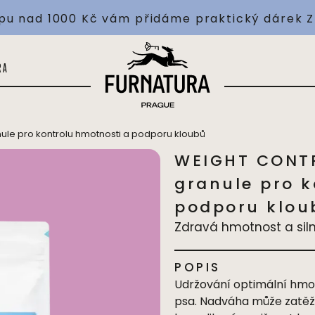
pu nad 1000 Kč vám přidáme praktický dárek
Doprava ZDARMA nad 1 000 Kč
520 Kč
RA
le pro kontrolu hmotnosti a podporu kloubů
WEIGHT CONTR
granule pro k
podporu klou
Zdravá hmotnost a silné
POPIS
Udržování optimální hmot
psa. Nadváha může zatěžo