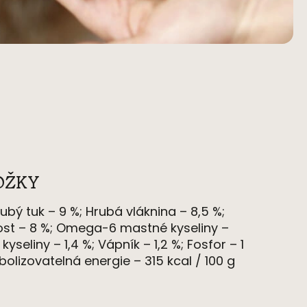
OŽKY
ubý tuk – 9 %;
Hrub
á
vláknina – 8,5 %;
ost – 8 %;
Omega-6 mastn
é
kyseliny –
é
kyseliny – 1,4 %;
Vápník – 1,2 %;
Fosfor – 1
bolizovateln
á
energie – 315 kcal / 100 g