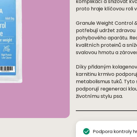
komplikací a snižovat kva
proto hraje klíčovou roli
Granule Weight Control & 
potřebují udržet zdravou
pohybov
é
ho apar
átu. R
kvalitní
ch protein
ů a sní
svalovou hmotu a zároveň
Díky př
idan
ým kolageno
karnitinu krmivo podporuj
metabolismus tuků. Tyto
podporují regeneraci klou
životnímu stylu psa.
Podpora kontroly 