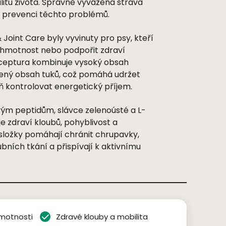
litu života. Správně vyvážen
á
strava
 v prevenci těchto probl
é
mů.
Joint Care byly vyvinuty pro psy, kteří
 hmotnost nebo podpořit zdraví
eceptura kombinuje vysoký obsah
žený obsah tuků, což pomáh
á
udržet
 kontrolovat energetický příjem.
vý
m peptid
ům, slávce zelenoúst
é
a L-
e zdraví kloubů, pohyblivost a
 složky pomáhají
chr
ánit chrupavky,
bních tkání a přispívají k aktivnímu
hmotnosti
Zdravé klouby a mobilita