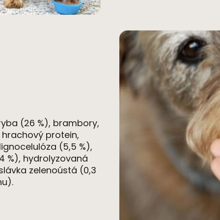
ryba (26 %), brambory,
, hrachový protein,
 lignocelulóza (5,5 %),
(4 %), hydrolyzovan
á
 slávka zelenoúst
á
(0,3
nu).