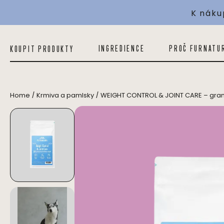
K náku
WEIGHT CONTROL & JOINT CARE – granule pro kontrolu hmotnosti a podporu kloubů
INGREDIENCE
PROČ FURNATU
KOUPIT PRODUKTY
/
/
Home
Krmiva a pamlsky
WEIGHT CONTROL & JOINT CARE – granu