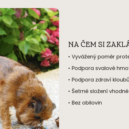
NA ČEM SI ZAK
• Vyvážený pomě
r prot
• Podpora svalov
é
hmo
• Podpora zdraví kloub
• Šetrn
é
složení vhodn
• Bez obilovin