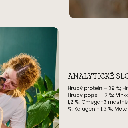
ANALYTICKÉ SL
Hrubý
protein
– 29 %;
Hr
Hrubý popel – 7 %;
Vlhk
1,2 %;
Omega-3 mastn
%;
Kolagen
– 1,3 %;
Meta