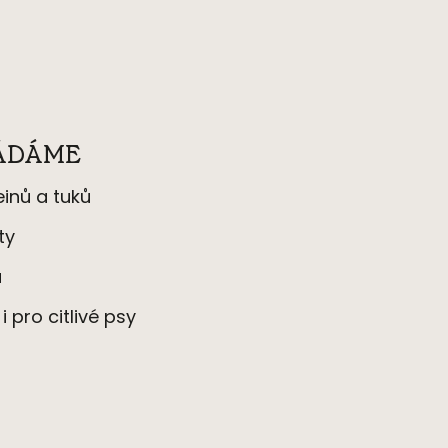
LÁDÁME
ein
ů a tuků
ty
ů
é
i pro citliv
é
psy