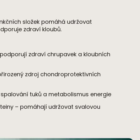
unkčních složek pomáh
á
udržovat
poruje zdraví kloubů.
 podporují zdraví chrupavek a kloubních
př
irozen
ý zdroj chondroprotektivních
e spalování tuků
a metabolismus energie
teiny – pomáhají udržovat svalovou