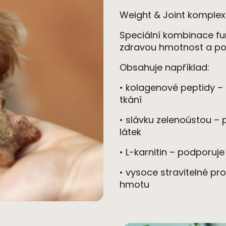
Weight & Joint komplex
Speciální kombinace f
zdravou hmotnost a pod
Obsahuje například:
•
kolagenov
é
peptidy –
tkání
•
slávku zelenoú
stou
– 
látek
•
L-karnitin – podporuj
•
vysoce straviteln
é
pro
hmotu