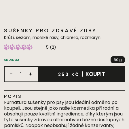
SUŠENKY PRO ZDRAVÉ ZUBY
Krůtí, sezam, mořské řasy, chlorella, rozmarýn
5
(
2
)
80 g
SKLADEM
-
+
|
KOUPIT
250 KČ
POPIS
Furnatura sušenky pro psy jsou ideální odměna po
koupeli. Jsou stejně jako naše kosmetika přírodní a
obsahují pouze kvalitní ingredience, díky kterým jsou
tyto sušenky zdravou alternativou běžně dostupných
pamlsků. Naopak neobsahují žádné konzervanty,