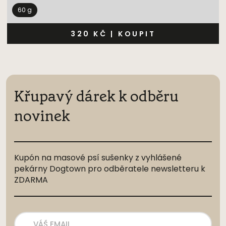
60 g
320 KČ
|
KOUPIT
Křupavý dárek k odběru
novinek
Kupón na masové psí sušenky z vyhlášené
pekárny Dogtown pro odběratele newsletteru k
ZDARMA