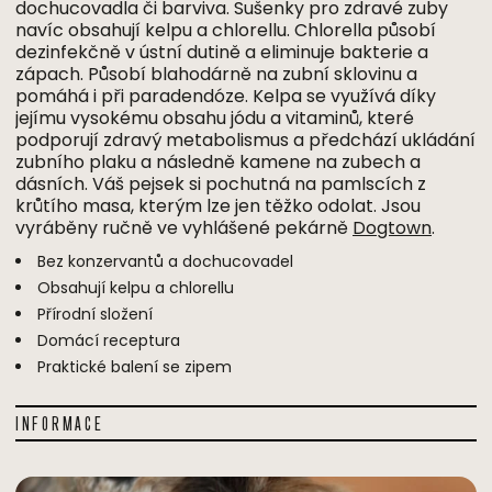
dochucovadla či barviva. Sušenky pro zdravé zuby
navíc obsahují kelpu a chlorellu. Chlorella působí
dezinfekčně v ústní dutině a eliminuje bakterie a
zápach. Působí blahodárně na zubní sklovinu a
pomáhá i při paradendóze. Kelpa se využívá díky
jejímu vysokému obsahu jódu a vitaminů, které
podporují zdravý metabolismus a předchází ukládání
zubního plaku a následně kamene na zubech a
dásních. Váš pejsek si pochutná na pamlscích z
krůtího masa, kterým lze jen těžko odolat. Jsou
vyráběny ručně ve vyhlášené pekárně
Dogtown
.
Bez konzervantů a dochucovadel
Obsahují kelpu a chlorellu
Přírodní složení
Domácí receptura
Praktické balení se zipem
INFORMACE